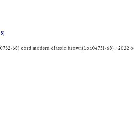
95)
0732-68) cord modern classic brown(Lot.04731-68)→2022 oc