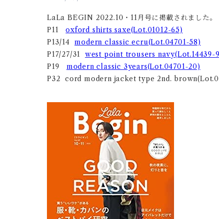
LaLa BEGIN 2022.10・11月号に掲載されました。
P11
oxford shirts saxe(Lot.01012-65)
P13/14
modern classic ecru(Lot.04701-58)
P17/27/31
west point trousers navy(Lot.14439-
P19
modern classic 3years(Lot.04701-20)
P32 cord modern jacket type 2nd. brown(Lot.0