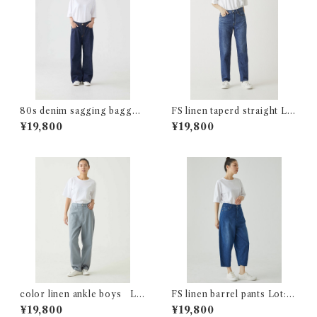
80s denim sagging baggy
FS linen taperd straight Lo:
Lot:34039
24212
¥19,800
¥19,800
color linen ankle boys Lo
FS linen barrel pants Lot:2
t:36244
6221
¥19,800
¥19,800