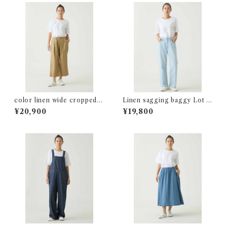
color linen wide cropped L
Linen sagging baggy Lot :
ot:36230
34239
¥20,900
¥19,800