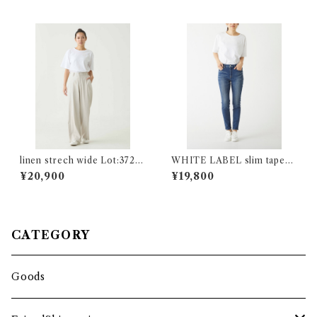
linen strech wide Lot:3720
WHITE LABEL slim taperd
8
Lot:37001
¥20,900
¥19,800
CATEGORY
Goods