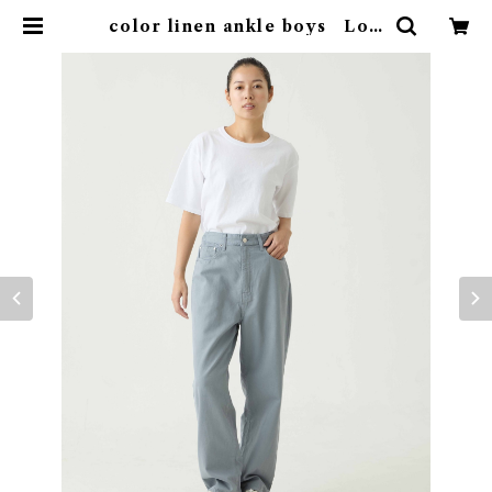
color linen ankle boys Lot:
36244 | caqu official onlines
tore