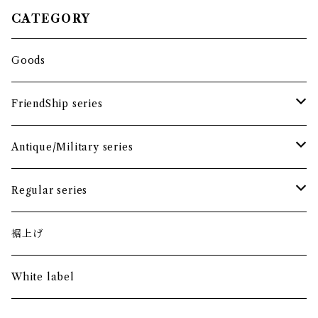
CATEGORY
Goods
FriendShip series
tops
Antique/Military series
bottoms
tops
Regular series
skirt
bottoms
tops
裾上げ
skirt
bottoms
White label