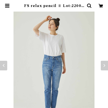
FS relax pencil Ⅱ Lot:22006
| caqu official onlinestore