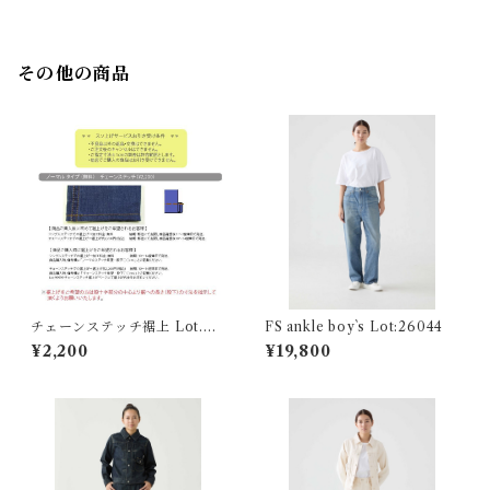
その他の商品
チェーンステッチ裾上 Lot.99
FS ankle boy`s Lot:26044
999
¥2,200
¥19,800