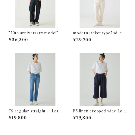
"20th anniversary model" 3
modern jacket type2nd. ecr
0`s jacket re.birth Lot:0050
u Lot:00702
¥36,300
¥29,700
3-00
FS regular straight Ⅱ Lot:2
FS linen cropped wide Lot:
2002
26230
¥19,800
¥19,800