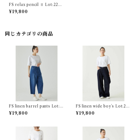
FS relax pencil Ⅱ Lot:2200
6
¥19,800
同じカテゴリの商品
FS linen barrel pants Lot:2
FS linen wide boy`s Lot:242
6221
08
¥19,800
¥19,800