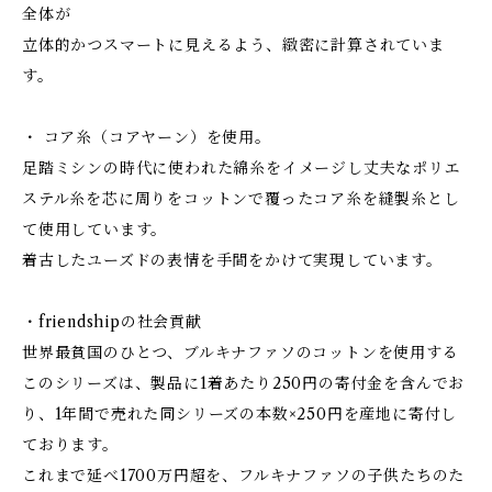
全体が
立体的かつスマートに見えるよう、緻密に計算されていま
す。
・ コア糸（コアヤーン）を使用。
足踏ミシンの時代に使われた綿糸をイメージし丈夫なポリエ
ステル糸を芯に周りをコットンで覆ったコア糸を縫製糸とし
て使用しています。
着古したユーズドの表情を手間をかけて実現しています。
・friendshipの社会貢献
世界最貧国のひとつ、ブルキナファソのコットンを使用する
このシリーズは、製品に1着あたり250円の寄付金を含んでお
り、1年間で売れた同シリーズの本数×250円を産地に寄付し
ております。
これまで延べ1700万円超を、フルキナファソの子供たちのた