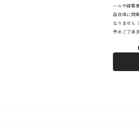
ールや縫製
品自体に問題
なりません 
予めご了承