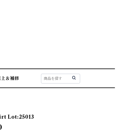
裾上＆補修
irt Lot:25013
0