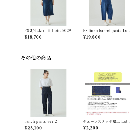
FS 3/4 skirt Ⅱ Lot:25029
FS linen barrel pants Lot
26221
¥18,700
¥19,800
その他の商品
ranch pants ver.2
チェーンステッチ裾上 Lot.
99999
¥23,100
¥2,200