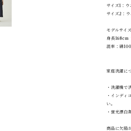
サイズ1：ウエ
サイズ2：ウエ
モデルサイ
身長168c
混率：綿10
家庭洗濯に
・洗濯機で
・インディ
い。
・蛍光漂白
商品に欠陥