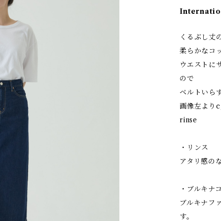
Internatio
くるぶし丈
柔らかなコッ
ウエストに
ので
ベルトいら
画像左よりc/#1
rinse
・リンス
アタリ感の
・ブルキナ
ブルキナフ
す。