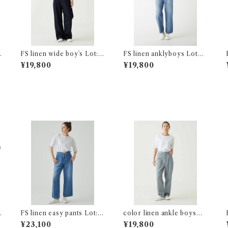
:
FS linen wide boy`s Lot:2
FS linen anklyboys Lot：
4208
26244
¥19,800
¥19,800
FS linen easy pants Lot:2
color linen ankle boys L
4218
ot:36244
¥23,100
¥19,800