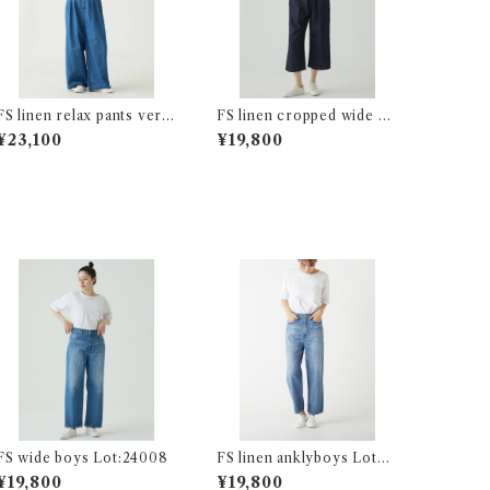
FS linen relax pants ver.2
FS linen cropped wide Lo
Lot:24219
t:26230
¥23,100
¥19,800
FS wide boys Lot:24008
FS linen anklyboys Lot：
26244
¥19,800
¥19,800