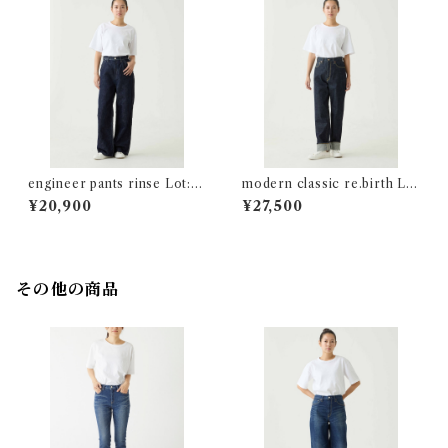
engineer pants rinse Lot:0
modern classic re.birth Lo
4024-05
t:04701
¥20,900
¥27,500
その他の商品