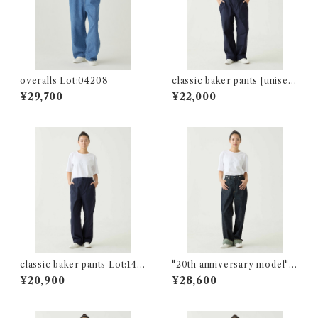
overalls Lot:04208
classic baker pants [unisex
size] Lot:14701 unisex
¥29,700
¥22,000
classic baker pants Lot:147
"20th anniversary model" 3
01
0`s cut re.birth Lot:04503-
¥20,900
¥28,600
00