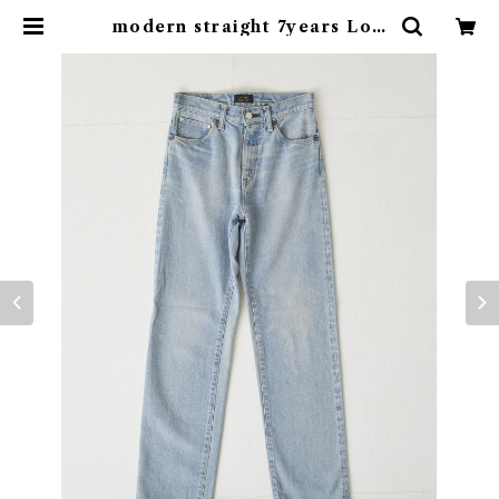
modern straight 7years Lot:
04702 | caqu official onlines
tore