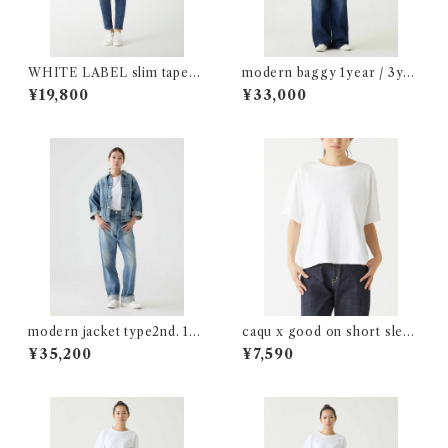
WHITE LABEL slim taperd
modern baggy 1year / 3yea
Lot:37001
rs Lot:04708
¥19,800
¥33,000
modern jacket type2nd. 1ye
caqu x good on short sleev
ar/3years Lot:00702
e tee Lot:32001 [pigment
¥35,200
¥7,590
dyeing]