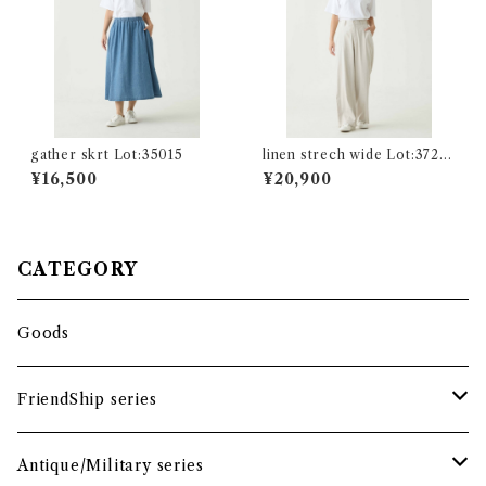
gather skrt Lot:35015
linen strech wide Lot:3720
8
¥16,500
¥20,900
CATEGORY
Goods
FriendShip series
tops
Antique/Military series