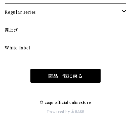
bottoms
tops
Regular series
skirt
bottoms
tops
裾上げ
skirt
bottoms
White label
商品一覧に戻る
© caqu official onlinestore
Powered by