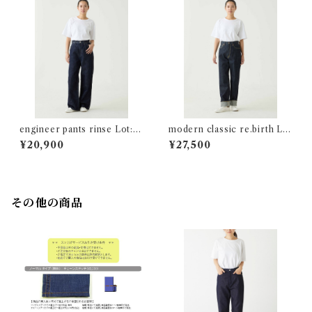
engineer pants rinse Lot:0
modern classic re.birth Lo
4024-05
t:04701
¥20,900
¥27,500
その他の商品