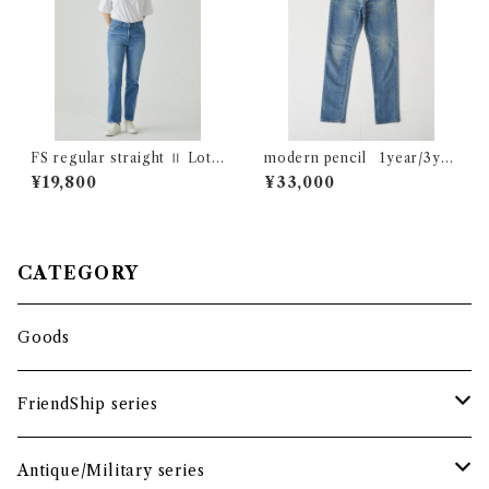
FS regular straight Ⅱ Lot:2
modern pencil 1year/3yea
2002
rs/7years Lot:04712
¥19,800
¥33,000
CATEGORY
Goods
FriendShip series
tops
Antique/Military series