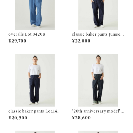
overalls Lot:04208
classic baker pants [unisex
size] Lot:14701 unisex
¥29,700
¥22,000
classic baker pants Lot:147
"20th anniversary model" 3
01
0`s cut re.birth Lot:04503-
¥20,900
¥28,600
00