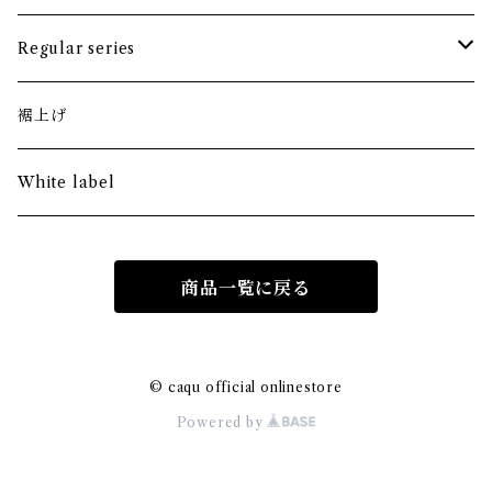
bottoms
tops
Regular series
skirt
bottoms
tops
裾上げ
skirt
bottoms
White label
商品一覧に戻る
© caqu official onlinestore
Powered by