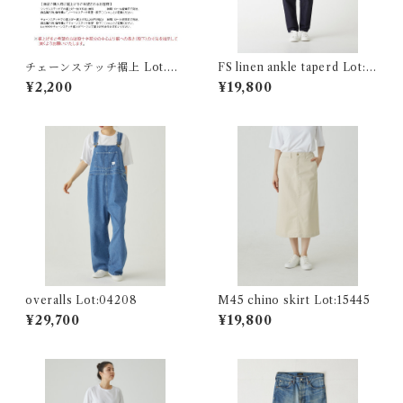
チェーンステッチ裾上 Lot.99
FS linen ankle taperd Lot:2
999
6245
¥2,200
¥19,800
overalls Lot:04208
M45 chino skirt Lot:15445
¥29,700
¥19,800