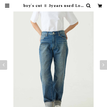
boy`s cut Ⅱ 3years used Lot:
04504-20 | caqu official onli
nestore